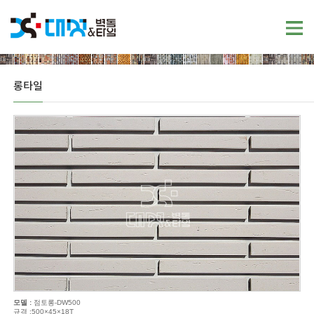
롱타일
모델 :
점토롱-DW500
규격 :500×45×18T