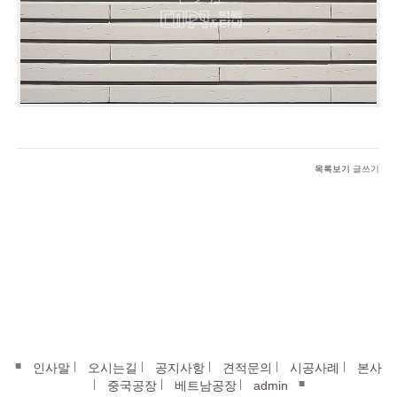
목록보기
글쓰기
■
|
|
|
|
|
인사말
오시는길
공지사항
견적문의
시공사례
본사
|
|
|
■
중국공장
베트남공장
admin