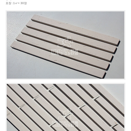
포장 :1㎡= 30장