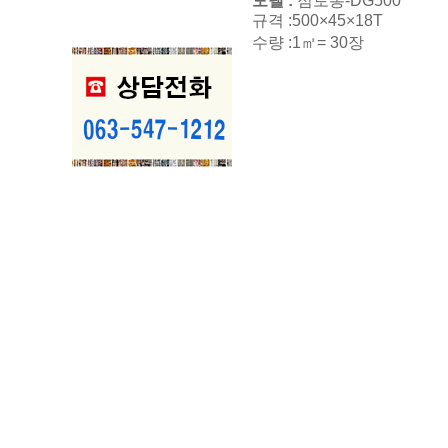
모델 :
점토롱-DG500
규격 :500×45×18T
수량 :1㎡= 30장