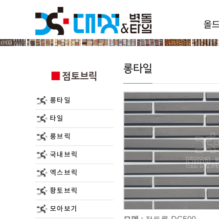
올
점토브릭
롱타일
점토브릭
롱타일
타일
롱브릭
국내브릭
엑스브릭
황토브릭
모아보기