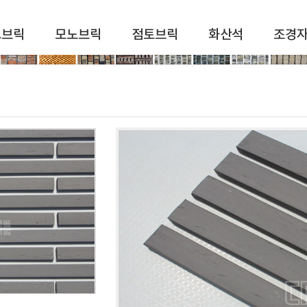
드브릭
모노브릭
점토브릭
화산석
조경