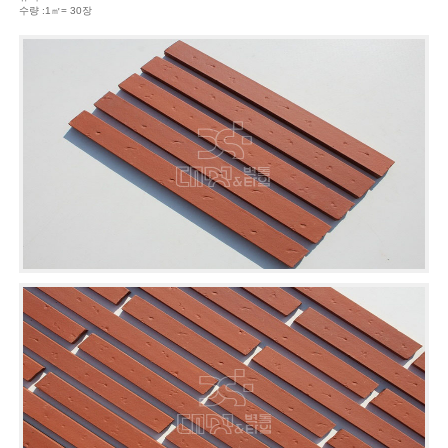
수량 :1㎡= 30장