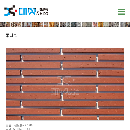
롱타일
모델 :
점토롱-DR500
규격 :500×45×18T