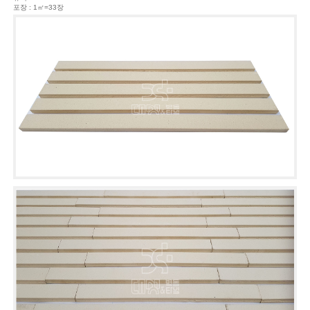
포장 : 1㎡=33장