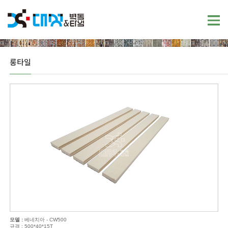
롱타일
모델 :
베네치아 - CW500
규격 : 500*40*15T