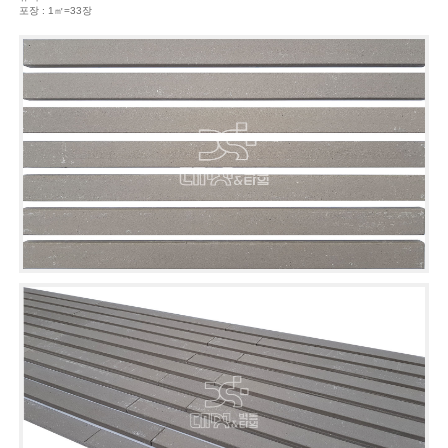
포장 : 1㎡=33장