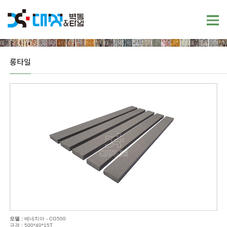
롱타일
모델 :
베네치아 - CG500
규격 : 500*40*15T