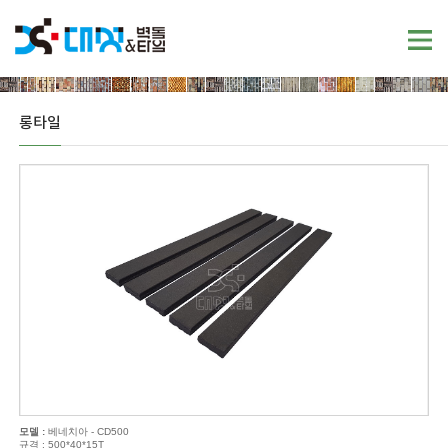
롱타일
모델 :
베네치아 - CD500
규격 : 500*40*15T