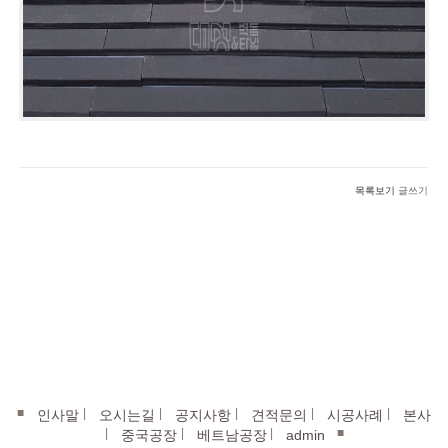
목록보기
글쓰기
■
|
|
|
|
|
인사말
오시는길
공지사항
견적문의
시공사례
본사
|
|
|
■
중국공장
베트남공장
admin