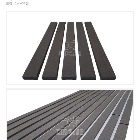
포장 : 1㎡=33장