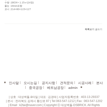
수량 :1BOX= 1.15㎡(14장)
줄눈 :18mm포함
코너 :214×80×115×11T
목록보기
글쓰기
■
|
|
|
|
|
인사말
오시는길
공지사항
견적문의
시공사례
본사
|
|
|
■
중국공장
베트남공장
admin
| 상호 : 대성벽돌 &타일 | 대표 : 김경태 | 사업자등록번호 : 403-13-29337
| 본사 : 전라북도 김제시 황산로 87 | Tel 063-547-1212 | Fax : 063-547-1202
| Email : k2tai@naver.com | Copyright ⓒ 대성벽돌-DSBRICK. All Rights