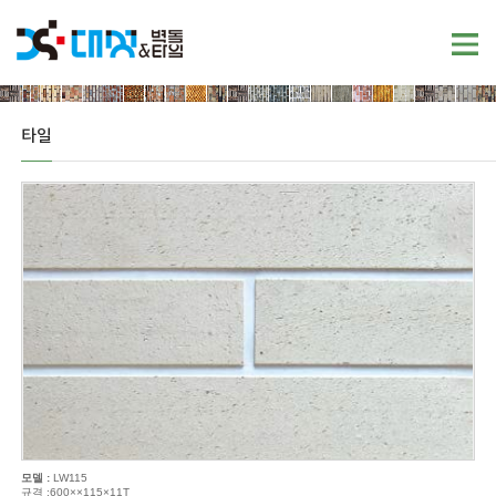
타일
모델 :
LW115
규격 :600××115×11T