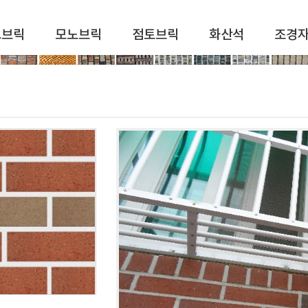
드브릭
모노브릭
점토브릭
화산석
조경