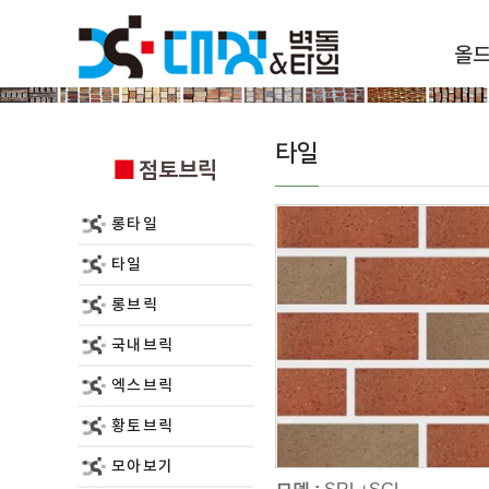
올
점토브릭
타일
점토브릭
롱타일
타일
롱브릭
국내브릭
엑스브릭
황토브릭
모아보기