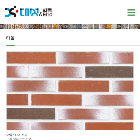
타일
모델 :
LAY-508
규격 :240×60×12T