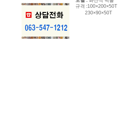
모델 :
화산석 벽돌
규격 :100×200×50T
230×90×50T