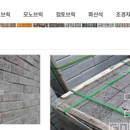
드브릭
모노브릭
점토브릭
화산석
조경