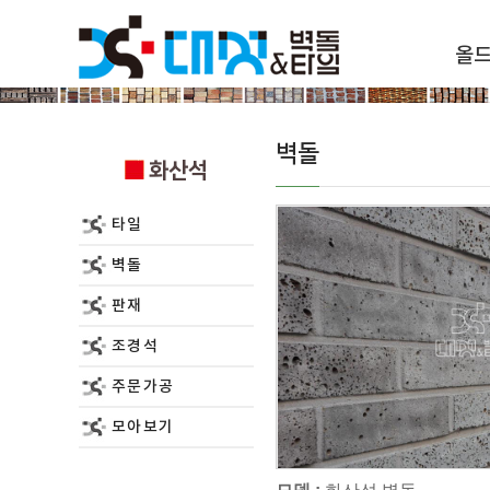
올
화산석
벽돌
화산석
타일
벽돌
판재
조경석
주문가공
모아보기