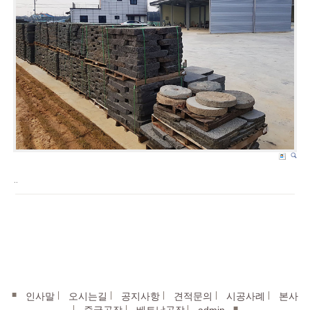
..
■
|
|
|
|
|
인사말
오시는길
공지사항
견적문의
시공사례
본사
|
|
|
■
중국공장
베트남공장
admin