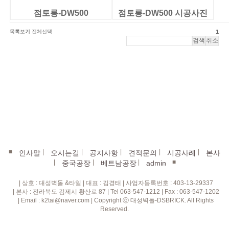
점토롱-DW500
점토롱-DW500 시공사진
목록보기
전체선택
1
■
|
|
|
|
|
인사말
오시는길
공지사항
견적문의
시공사례
본사
|
|
|
■
중국공장
베트남공장
admin
| 상호 : 대성벽돌 &타일 | 대표 : 김경태 | 사업자등록번호 : 403-13-29337
| 본사 : 전라북도 김제시 황산로 87 | Tel 063-547-1212 | Fax : 063-547-1202
| Email : k2tai@naver.com | Copyright ⓒ 대성벽돌-DSBRICK. All Rights
Reserved.