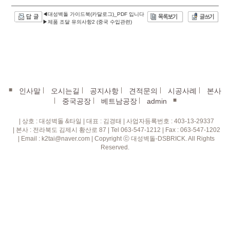
◀대성벽돌 가이드북(카달로그)_PDF 입니다
▶제품 조달 유의사항2 (중국 수입관련)
■
|
|
|
|
|
인사말
오시는길
공지사항
견적문의
시공사례
본사
|
|
|
■
중국공장
베트남공장
admin
| 상호 : 대성벽돌 &타일 | 대표 : 김경태 | 사업자등록번호 : 403-13-29337
| 본사 : 전라북도 김제시 황산로 87 | Tel 063-547-1212 | Fax : 063-547-1202
| Email : k2tai@naver.com | Copyright ⓒ 대성벽돌-DSBRICK. All Rights
Reserved.