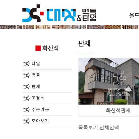
올
화산석
판재
화산석
타일
벽돌
판재
조경석
주문가공
화산석판재
모아보기
목록보기
전체선택