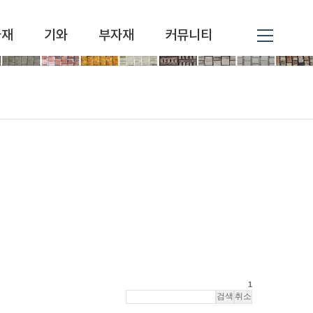
자재
기와
부자재
커뮤니티
1