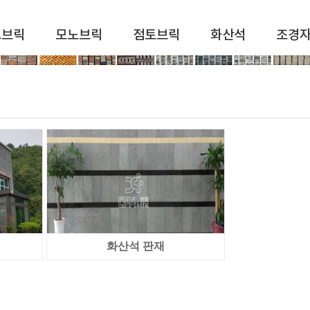
드브릭
모노브릭
점토브릭
화산석
조경
화산석 판재