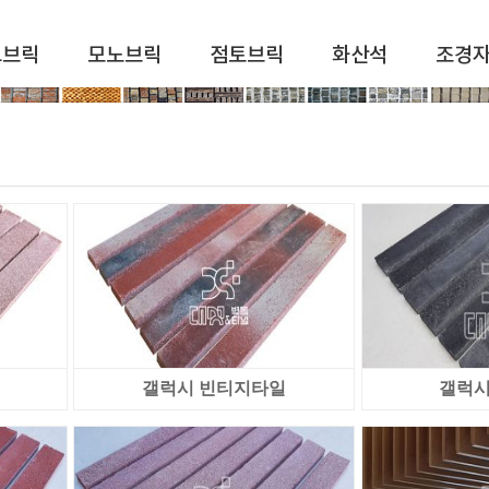
드브릭
모노브릭
점토브릭
화산석
조경
갤럭시 빈티지타일
갤럭시