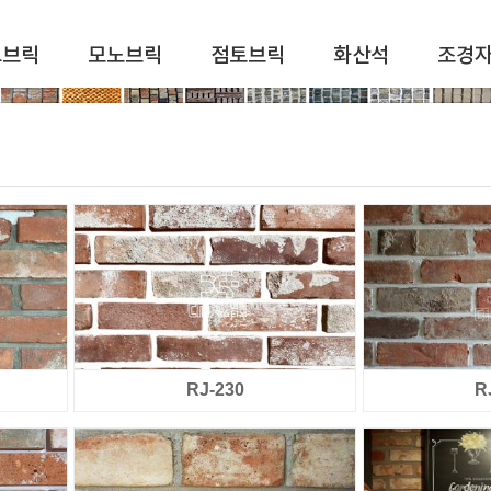
드브릭
모노브릭
점토브릭
화산석
조경
RJ-230
R