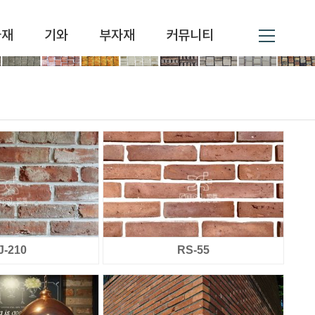
자재
기와
부자재
커뮤니티
J-210
RS-55