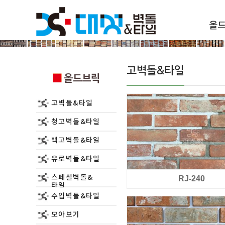
올
올드브릭
고벽돌&타일
올드브릭
고벽돌&타일
청고벽돌&타일
백고벽돌&타일
유로벽돌&타일
스페셜벽돌&
RJ-240
타일
수입벽돌&타일
모아보기