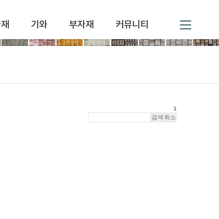
자재
기와
부자재
커뮤니티
1