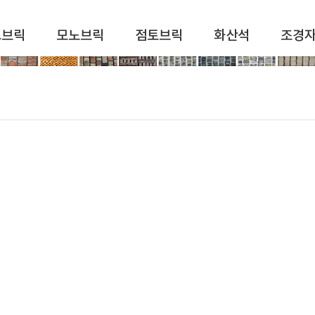
드브릭
모노브릭
점토브릭
화산석
조경