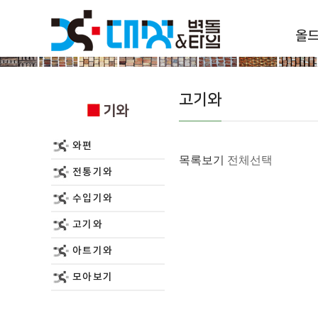
올
기와
고기와
기와
와편
목록보기
전체선택
전통기와
수입기와
고기와
아트기와
모아보기