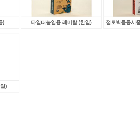
곰)
타일떠붙임용 레미탈 (한일)
점토벽돌동시줄눈
일)