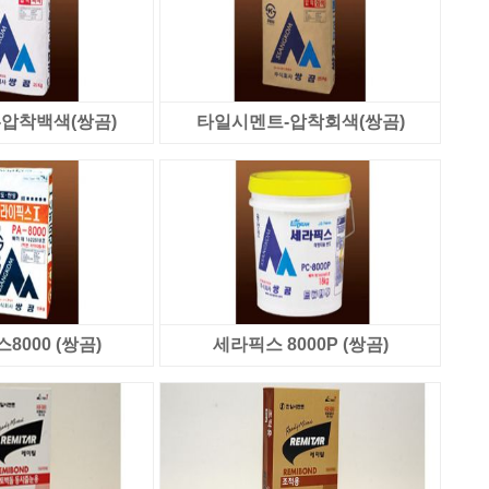
압착백색(쌍곰)
타일시멘트-압착회색(쌍곰)
8000 (쌍곰)
세라픽스 8000P (쌍곰)