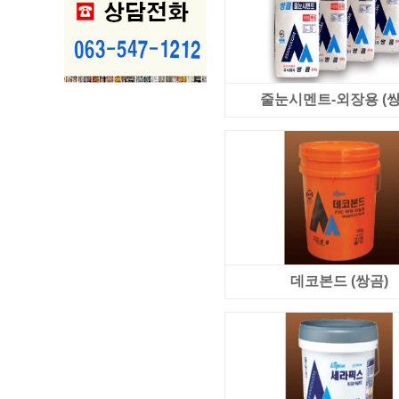
줄눈시멘트-외장용 (쌍
데코본드 (쌍곰)