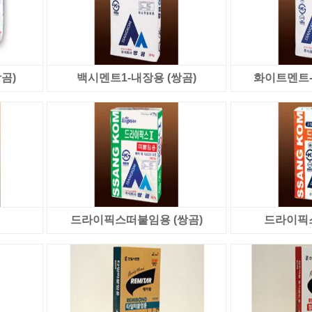
곰)
백시멘트1-내장용 (쌍곰)
화이트멘트-
드라이픽스떠붙임용 (쌍곰)
드라이픽스