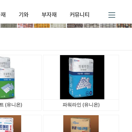
자재
기와
부자재
커뮤니티
 (유니온)
파워라인 (유니온)