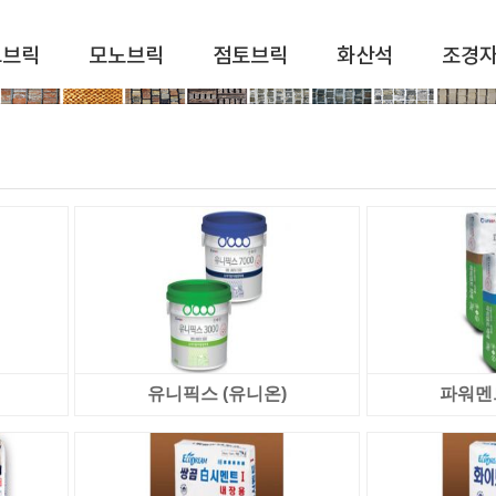
드브릭
모노브릭
점토브릭
화산석
조경
유니픽스 (유니온)
파워멘트