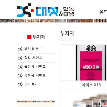
올
부자재
부자재
부자재
타일용 본드
접착 시멘트
줄눈용 시멘트
압착용 시멘트
모아보기
아덱스 X18