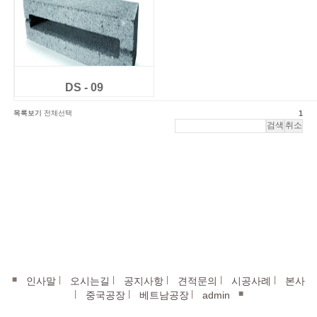
DS - 09
목록보기
전체선택
1
■
|
|
|
|
|
인사말
오시는길
공지사항
견적문의
시공사례
본사
|
|
|
■
중국공장
베트남공장
admin