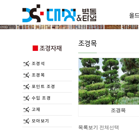
올
조경자재
조경목
조경자재
조경석
조경목
포인트 조경
수입 조경
고재
조경목
모아보기
목록보기
전체선택