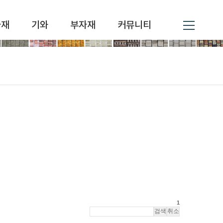
자재
기와
부자재
커뮤니티
1