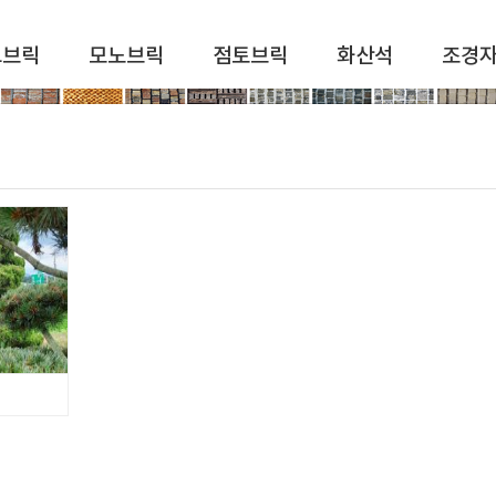
드브릭
모노브릭
점토브릭
화산석
조경