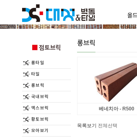
올
점토브릭
롱브릭
점토브릭
롱타일
타일
롱브릭
국내브릭
엑스브릭
베네치아 - R500
황토브릭
목록보기
전체선택
모아보기