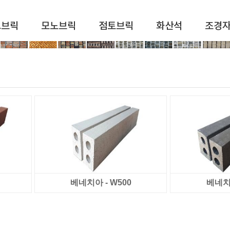
드브릭
모노브릭
점토브릭
화산석
조경
베네치아 - W500
베네치아