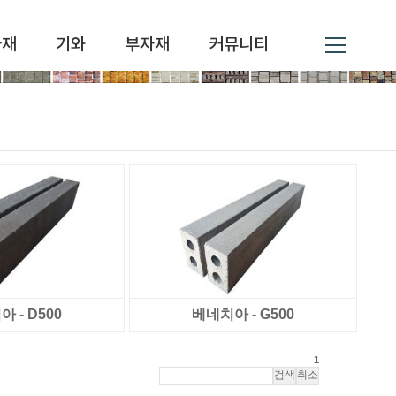
자재
기와
부자재
커뮤니티
 - D500
베네치아 - G500
1