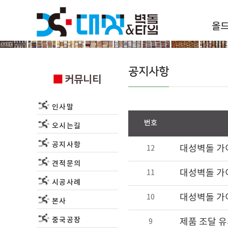
올
커뮤니티
공지사항
커뮤니티
인사말
번호
오시는길
공지사항
대성벽돌 가
12
견적문의
대성벽돌 가
11
시공사례
대성벽돌 가
10
본사
중국공장
제품 조달 유
9