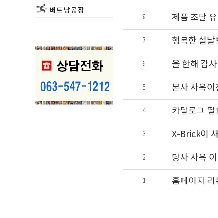
베트남공장
제품 조달 유
8
행복한 설날
7
올 한해 감
6
본사 사옥이전
5
카달로그 필
4
X-Brick
3
당사 사옥 이
2
홈페이지 리
1