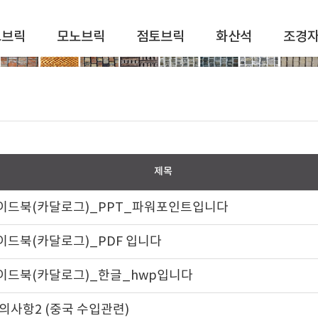
드브릭
모노브릭
점토브릭
화산석
조경
제목
이드북(카달로그)_PPT_파워포인트입니다
이드북(카달로그)_PDF 입니다
이드북(카달로그)_한글_hwp입니다
의사항2 (중국 수입관련)